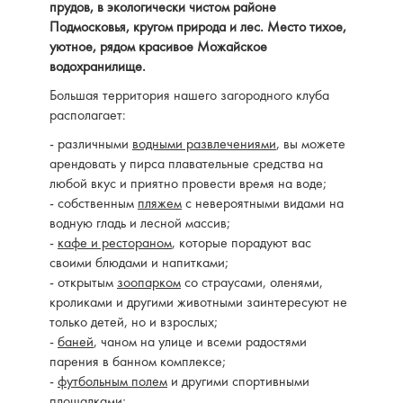
прудов, в экологически чистом районе
Подмосковья, кругом природа и лес. Место тихое,
уютное, рядом красивое Можайское
водохранилище.
Большая территория нашего загородного клуба
располагает:
- различными
водными развлечениями
, вы можете
арендовать у пирса плавательные средства на
любой вкус и приятно провести время на воде;
- собственным
пляжем
с невероятными видами на
водную гладь и лесной массив;
-
кафе и рестораном
, которые порадуют вас
своими блюдами и напитками;
- открытым
зоопарком
со страусами, оленями,
кроликами и другими животными заинтересуют не
только детей, но и взрослых;
-
баней
, чаном на улице и всеми радостями
парения в банном комплексе;
-
футбольным полем
и другими спортивными
площадками;