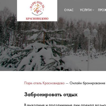
О НАС
УСЛУГИ
ПРО
Парк-отель Красновидово
—
Онлайн бронирование
Забронировать отдых
В выходные и праздничные дни аренда возмо