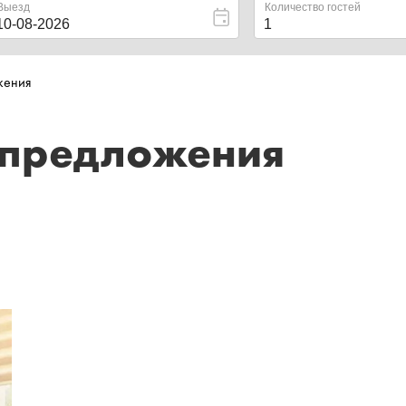
жения
цпредложения