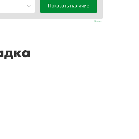
Bnovo
адка